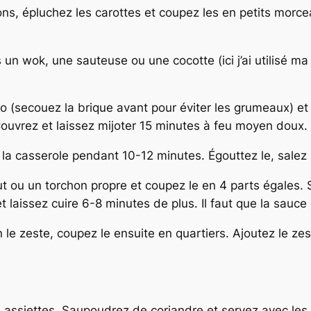
nons, épluchez les carottes et coupez les en petits morce
ns un wok, une sauteuse ou une cocotte (ici j’ai utilisé m
coco (secouez la brique avant pour éviter les grumeaux) 
uvrez et laissez mijoter 15 minutes à feu moyen doux. 
 la casserole pendant 10-12 minutes. Égouttez le, salez 
t ou un torchon propre et coupez le en 4 parts égales. 
 laissez cuire 6-8 minutes de plus. Il faut que la sauce
n le zeste, coupez le ensuite en quartiers. Ajoutez le ze
es assiettes. Saupoudrez de coriandre et servez avec les 