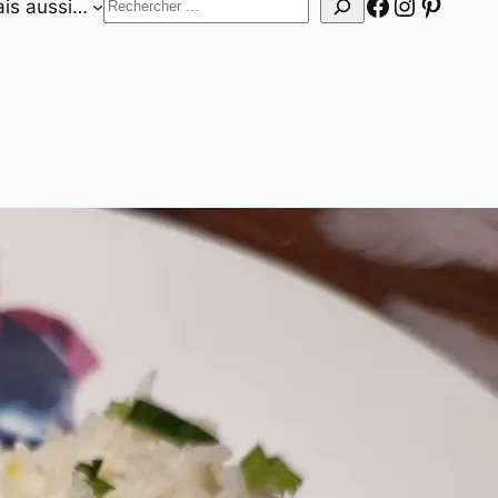
Facebook
Instagr
Pinter
Rechercher
is aussi…