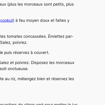
aux (plus les morceaux sont petits, plus
a
cookut
) à feu moyen doux et faites y
et les tomates concassées. Émiettez par-
Salez, poivrez.
le puis réservez à couvert.
Salez et poivrez. Disposez les morceaux
 soit onctueuse.
ste au riz, mélangez bien et réservez les
quartiers de citron vert pour mettre le jus