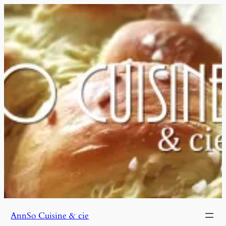
Aller
au
contenu
AnnSo Cuisine & cie