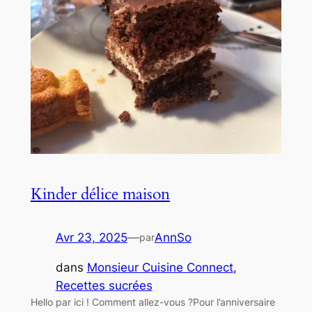
Kinder délice maison
Avr 23, 2025
—
AnnSo
par
dans
Monsieur Cuisine Connect
, 
Recettes sucrées
Hello par ici ! Comment allez-vous ?Pour l’anniversaire