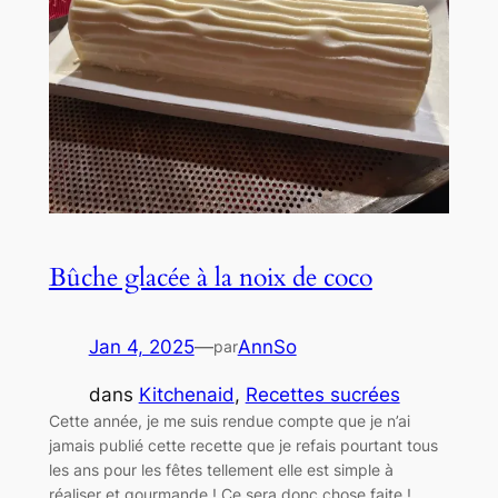
Bûche glacée à la noix de coco
Jan 4, 2025
—
AnnSo
par
dans
Kitchenaid
, 
Recettes sucrées
Cette année, je me suis rendue compte que je n’ai
jamais publié cette recette que je refais pourtant tous
les ans pour les fêtes tellement elle est simple à
réaliser et gourmande ! Ce sera donc chose faite !