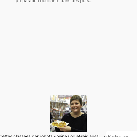
préparation bouillante dans des pots…
Rechercher
cettes classées par robots
Généalogie
Mais aussi…