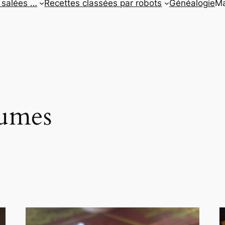
 salées …
Recettes classées par robots
Généalogie
Ma
umes