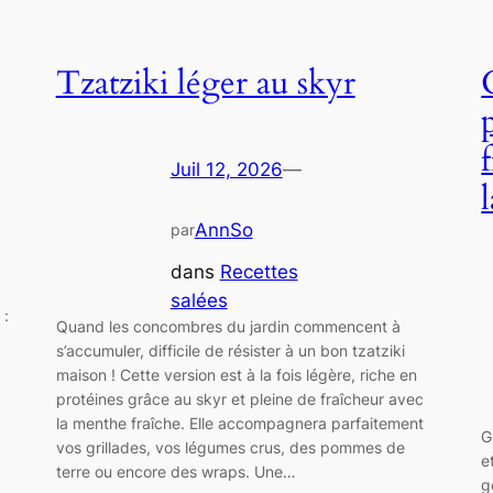
Tzatziki léger au skyr
Juil 12, 2026
—
AnnSo
par
dans
Recettes
salées
 :
Quand les concombres du jardin commencent à
s’accumuler, difficile de résister à un bon tzatziki
maison ! Cette version est à la fois légère, riche en
protéines grâce au skyr et pleine de fraîcheur avec
la menthe fraîche. Elle accompagnera parfaitement
G
vos grillades, vos légumes crus, des pommes de
e
terre ou encore des wraps. Une…
g