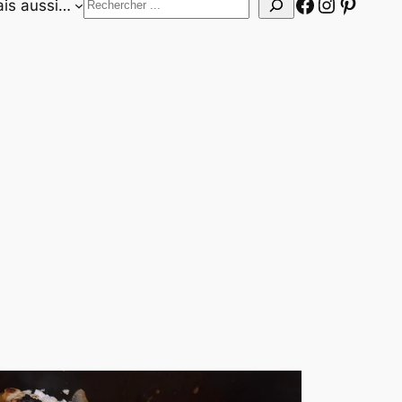
Facebook
Instagr
Pinter
Rechercher
is aussi…