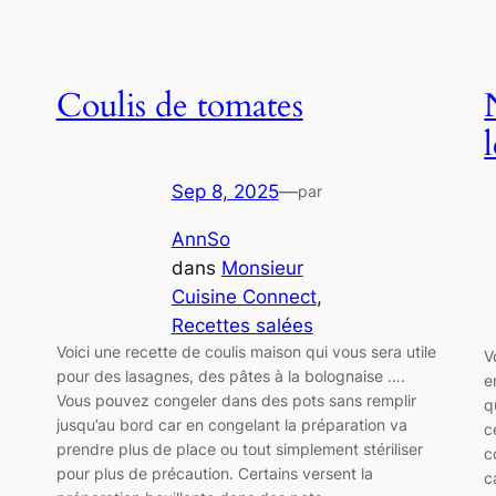
Coulis de tomates
Sep 8, 2025
—
par
AnnSo
dans
Monsieur
Cuisine Connect
, 
Recettes salées
Voici une recette de coulis maison qui vous sera utile
V
pour des lasagnes, des pâtes à la bolognaise ….
e
Vous pouvez congeler dans des pots sans remplir
q
jusqu’au bord car en congelant la préparation va
c
prendre plus de place ou tout simplement stériliser
c
pour plus de précaution. Certains versent la
c