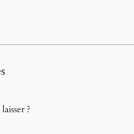
e
s
laisser ?