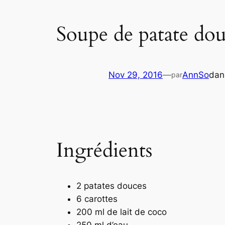
Soupe de patate douc
Nov 29, 2016
—
AnnSo
da
par
Ingrédients
2 patates douces
6 carottes
200 ml de lait de coco
250 ml d’eau