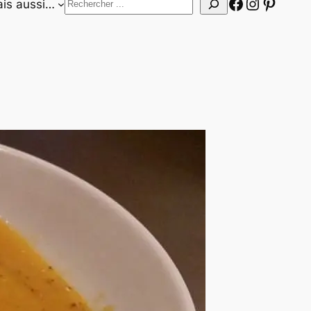
Facebook
Instagr
Pinter
Rechercher
is aussi…