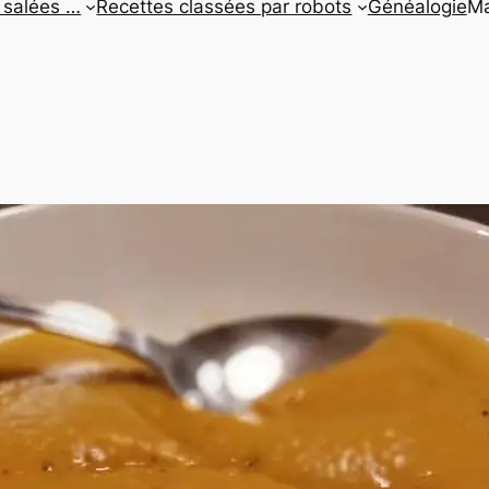
 salées …
Recettes classées par robots
Généalogie
Ma