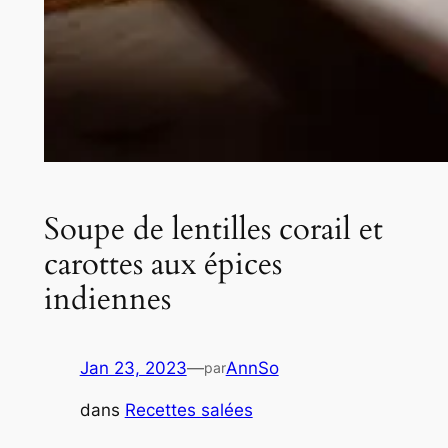
Soupe de lentilles corail et
carottes aux épices
indiennes
Jan 23, 2023
—
AnnSo
par
dans
Recettes salées