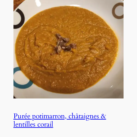
Purée potimarron, châtaignes &
lentilles corail