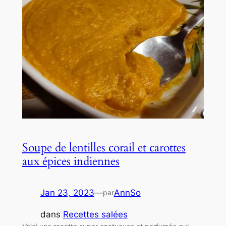
Soupe de lentilles corail et carottes
aux épices indiennes
Jan 23, 2023
—
AnnSo
par
dans
Recettes salées