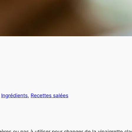
s
Ingrédients
, 
Recettes salées
égères ou pas à utiliser pour changer de la vinaigrette cl