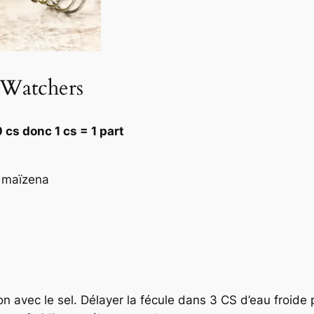
 Watchers
 cs donc 1 cs = 1 part
e maïzena
on avec le sel. Délayer la fécule dans 3 CS d’eau froide pu