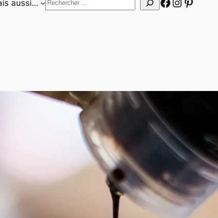
Facebook
Instagr
Pinter
Rechercher
is aussi…