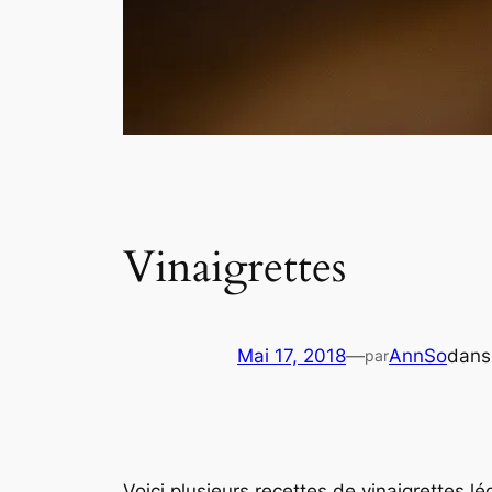
Vinaigrettes
Mai 17, 2018
—
AnnSo
dan
par
Voici plusieurs recettes de vinaigrettes l