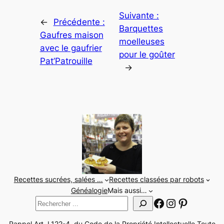
Suivante :
←
Précédente :
Barquettes
Gaufres maison
moelleuses
avec le gaufrier
pour le goûter
Pat’Patrouille
→
Recettes sucrées, salées …
Recettes classées par robots
Généalogie
Mais aussi…
Facebook
Instagram
Pinteres
Rechercher
Rappel Art. L122-4. du Code de la Propriété Intellectuelle Toute