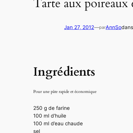
Tarte aux poireaux
Jan 27, 2012
—
AnnSo
dan
par
Ingrédients
Pour une pâte rapide et économique
250 g de farine
100 ml d’huile
100 ml d’eau chaude
sel