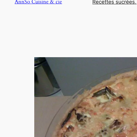
AnnSo Cuisine & cie
Recettes sucrées,