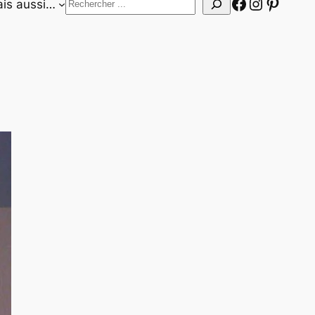
Facebook
Instagr
Pinter
Rechercher
is aussi…