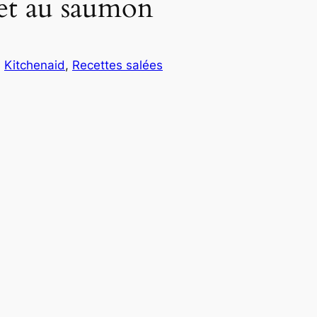
 et au saumon
s
Kitchenaid
, 
Recettes salées