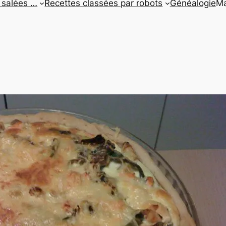
 salées …
Recettes classées par robots
Généalogie
Ma