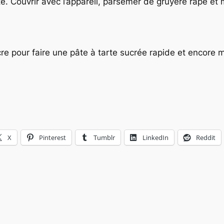
te. Couvrir avec l’appareil, parsemer de gruyère râpé et 
ucre pour faire une pâte à tarte sucrée rapide et encore
X
Pinterest
Tumblr
LinkedIn
Reddit