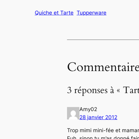
Quiche et Tarte
Tupperware
Commentaire
3 réponses à « Tar
Amy02
28 janvier 2012
Trop mimi mini-fée et mama
Euh, sinon tu m’as donné fa