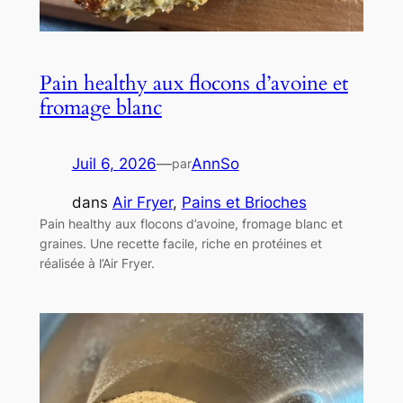
Pain healthy aux flocons d’avoine et
fromage blanc
Juil 6, 2026
—
AnnSo
par
dans
Air Fryer
, 
Pains et Brioches
Pain healthy aux flocons d’avoine, fromage blanc et
graines. Une recette facile, riche en protéines et
réalisée à l’Air Fryer.