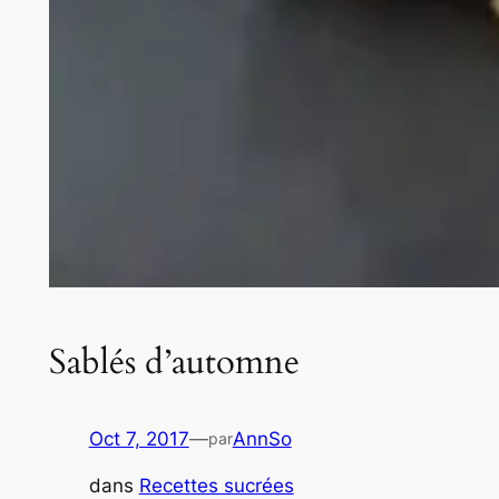
Sablés d’automne
Oct 7, 2017
—
AnnSo
par
dans
Recettes sucrées