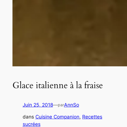
Glace italienne à la fraise
Juin 25, 2018
—
AnnSo
par
dans
Cuisine Companion
, 
Recettes
sucrées