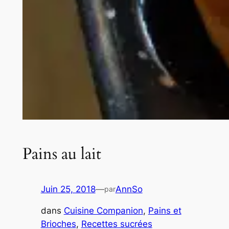
Pains au lait
Juin 25, 2018
—
AnnSo
par
dans
Cuisine Companion
, 
Pains et
Brioches
, 
Recettes sucrées