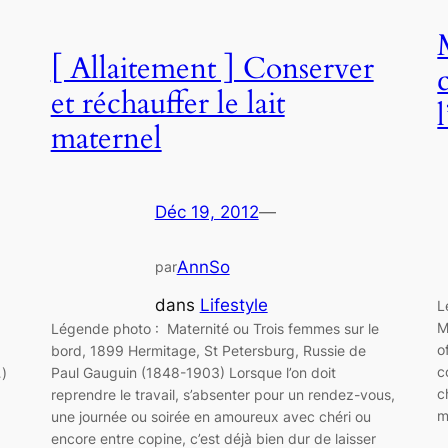
[ Allaitement ] Conserver
et réchauffer le lait
maternel
Déc 19, 2012
—
AnnSo
par
dans
Lifestyle
L
M
Légende photo : Maternité ou Trois femmes sur le
o
bord, 1899 Hermitage, St Petersburg, Russie de
c
Paul Gauguin (1848-1903) Lorsque l’on doit
…)
c
reprendre le travail, s’absenter pour un rendez-vous,
m
une journée ou soirée en amoureux avec chéri ou
encore entre copine, c’est déjà bien dur de laisser