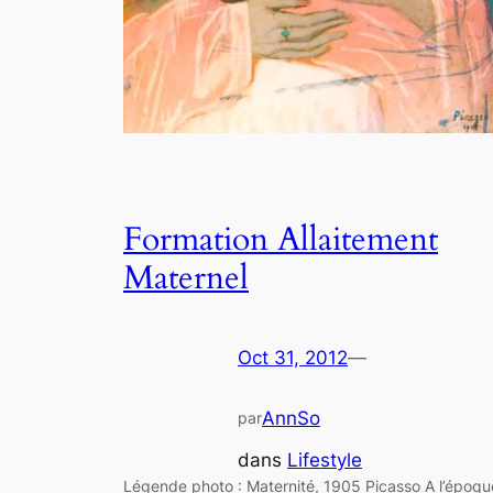
Formation Allaitement
Maternel
Oct 31, 2012
—
AnnSo
par
dans
Lifestyle
Légende photo : Maternité, 1905 Picasso A l’époqu