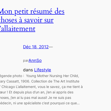
Mon petit résumé des
choses à savoir sur
l’allaitement
Déc 18, 2012
—
AnnSo
par
dans
Lifestyle
égende photo : Young Mother Nursing Her Child,
ary Cassatt, 1906. Collection de The Art Institute
f Chicago L’allaitement, vous le savez, ça me tient à
œur ! Et depuis plus d’un an, j’en ai appris des
hoses, j’en ai lu pas mal aussi! Je ne suis pas
édecin, ni une spécialiste c’est pourquoi ce que…