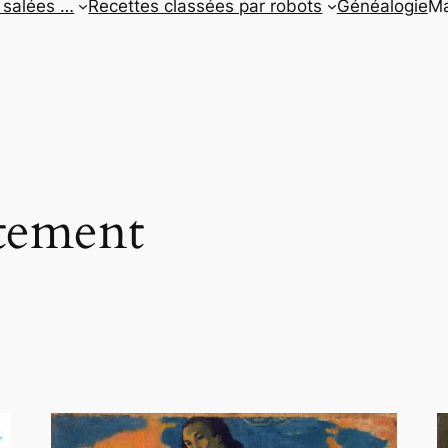
 salées …
Recettes classées par robots
Généalogie
Ma
itement