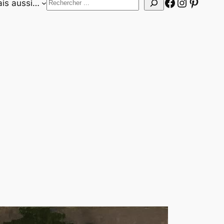
Facebook
Instagr
Pinter
Rechercher
is aussi…