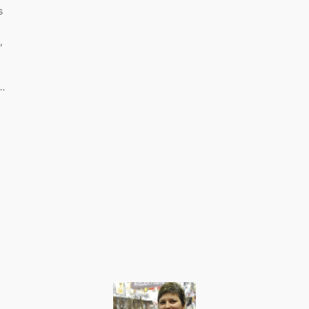
s
,
t…