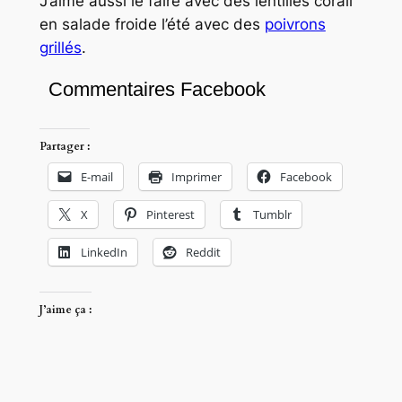
J’aime aussi le faire avec des lentilles corail
en salade froide l’été avec des
poivrons
grillés
.
Commentaires Facebook
Partager :
E-mail
Imprimer
Facebook
X
Pinterest
Tumblr
LinkedIn
Reddit
J’aime ça :