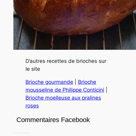
D’autres recettes de brioches sur
le site
Brioche gourmande
|
Brioche
mousseline de Philippe Conticini
|
Brioche moelleuse aux pralines
roses
Commentaires Facebook