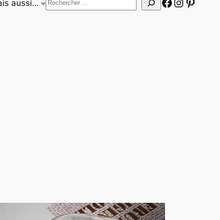
Facebook
Instagr
Pinter
Rechercher
is aussi…