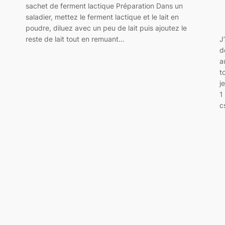
sachet de ferment lactique Préparation Dans un
saladier, mettez le ferment lactique et le lait en
poudre, diluez avec un peu de lait puis ajoutez le
J
reste de lait tout en remuant…
d
a
t
j
1
c