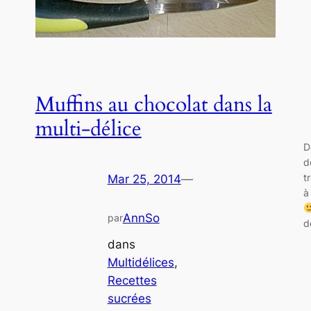
Muffins au chocolat dans la
multi-délice
D
d
t
Mar 25, 2014
—
à
AnnSo
par
d
dans
Multidélices
, 
Recettes
sucrées