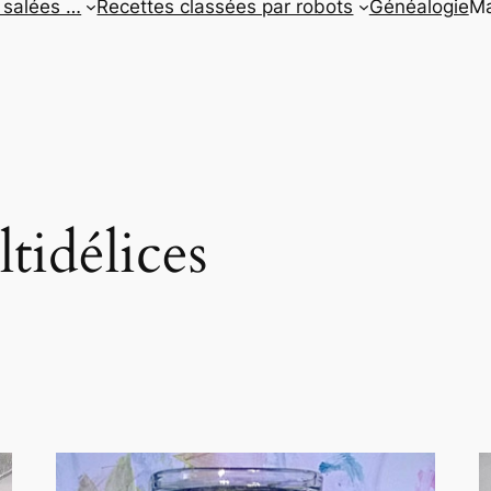
 salées …
Recettes classées par robots
Généalogie
Ma
tidélices