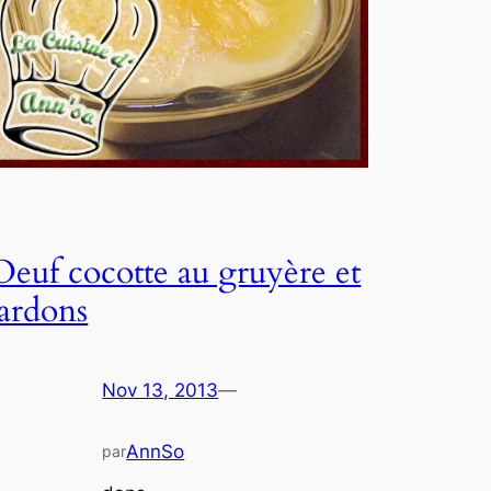
Oeuf cocotte au gruyère et
lardons
Nov 13, 2013
—
AnnSo
par