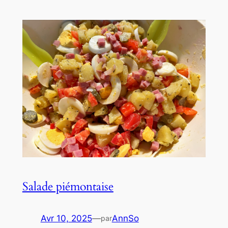
Salade piémontaise
Avr 10, 2025
—
AnnSo
par