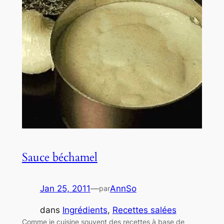
Sauce béchamel
Jan 25, 2011
—
AnnSo
par
dans
Ingrédients
, 
Recettes salées
Comme je cuisine souvent des recettes à base de